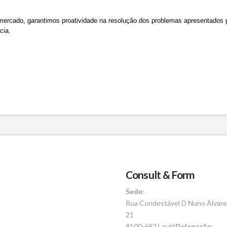
o mercado, garantimos proatividade na resolução dos problemas apresentados 
cia.
Consult & Form
Sede
:
Rua Condestável D Nuno Álvare
21
8100-692 Loulé
Delegação
: