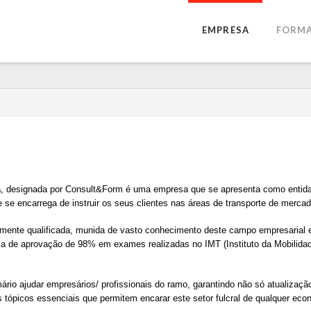
EMPRESA
FORM
a
, designada por Consult&Form é uma empresa que se apresenta como entida
ue se encarrega de instruir os seus clientes nas áreas de transporte de merca
mente qualificada, munida de vasto conhecimento deste campo empresarial e
a de aprovação de 98% em exames realizadas no IMT (Instituto da Mobilidade
io ajudar empresários/ profissionais do ramo, garantindo não só atualizaç
ros tópicos essenciais que permitem encarar este setor fulcral de qualquer 